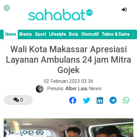
News
Bisnis
Sport
Lifestyle
Bola
Otomotif
Tekno & Sains
S
Wali Kota Makassar Apresiasi
Layanan Ambulans 24 jam Mitra
Gojek
02 Februari 2023 03:36
Penulis:
Alber Laia
,
News
0