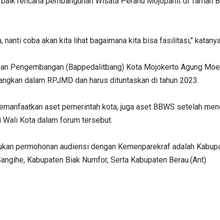
aik rencana pembangunan Wisata Perahu Mojopahit di Taman Baha
anti coba akan kita lihat bagaimana kita bisa fasilitasi," katanya
an Pengembangan (Bappedalitbang) Kota Mojokerto Agung Moelj
angkan dalam RPJMD dan harus dituntaskan di tahun 2023.
memanfaatkan aset pemerintah kota, juga aset BBWS setelah men
Wali Kota dalam forum tersebut.
akukan permohonan audiensi dengan Kemenparekraf adalah Kabup
ngihe, Kabupaten Biak Numfor, Serta Kabupaten Berau.(Ant)