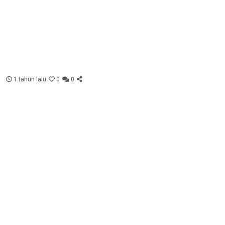
1 tahun lalu
0
0