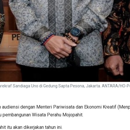
enparekraf Sandiaga Uno di Gedung Sapta Pesona, Jakarta. ANTARA/HO-
an audiensi dengan Menteri Pariwisata dan Ekonomi Kreatif (Me
tu pembangunan Wisata Perahu Mojopahit.
itu akan dikerjakan tahun ini.