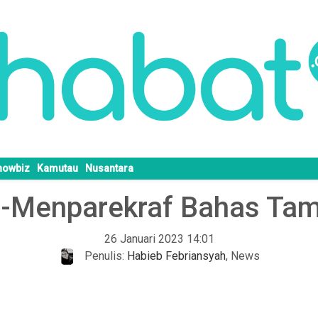
howbiz
Kamutau
Nusantara
o-Menparekraf Bahas Tam
26 Januari 2023 14:01
Penulis:
Habieb Febriansyah
,
News