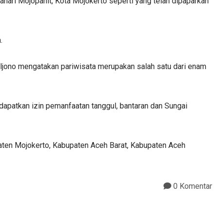
ri Mojopahit, Kota Mojokerto seperti yang telah dipaparkan
.
ono mengatakan pariwisata merupakan salah satu dari enam
dapatkan izin pemanfaatan tanggul, bantaran dan Sungai
aten Mojokerto, Kabupaten Aceh Barat, Kabupaten Aceh
0 Komentar