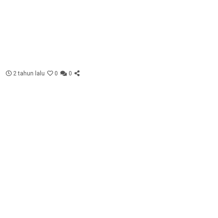
2 tahun lalu
0
0