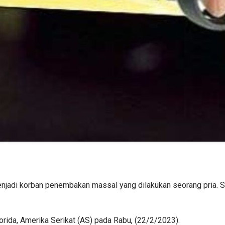
menjadi korban penembakan massal yang dilakukan seorang pria. Sat
lorida, Amerika Serikat (AS) pada Rabu, (22/2/2023).