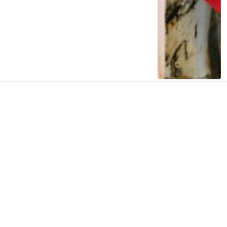
Malaysia Dukung Indonesia Ajukan Jalur
Rempah Jadi Warisan Dunia UNESCO
2 tahun lalu
0
0