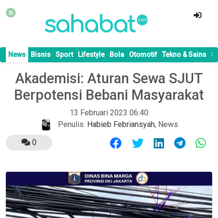
News
Bisnis
Sport
Lifestyle
Bola
Otomotif
Tekno & Sains
S
Akademisi: Aturan Sewa SJUT
Berpotensi Bebani Masyarakat
13 Februari 2023 06:40
Penulis:
Habieb Febriansyah
,
News
0