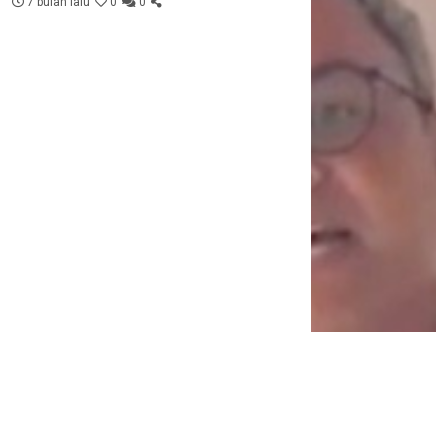
7 bulan lalu
0
0