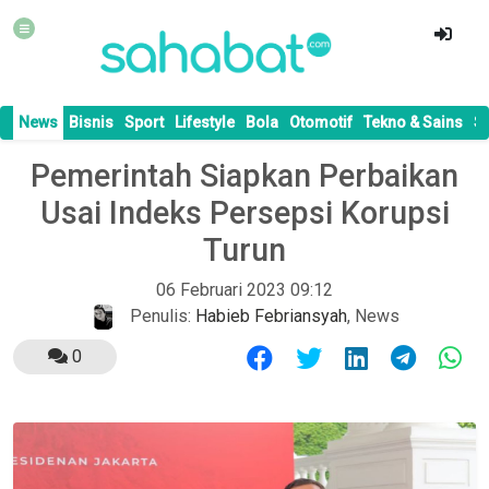
News
Bisnis
Sport
Lifestyle
Bola
Otomotif
Tekno & Sains
S
Pemerintah Siapkan Perbaikan
Usai Indeks Persepsi Korupsi
Turun
06 Februari 2023 09:12
Penulis:
Habieb Febriansyah
,
News
0