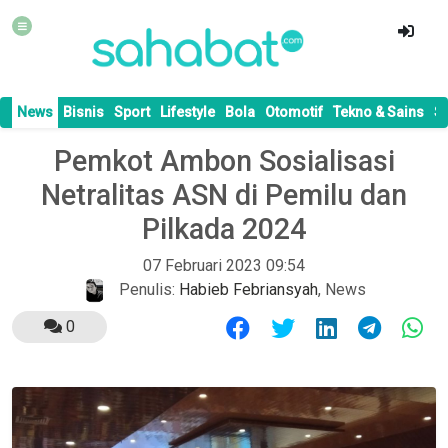
News
Bisnis
Sport
Lifestyle
Bola
Otomotif
Tekno & Sains
S
Pemkot Ambon Sosialisasi
Netralitas ASN di Pemilu dan
Pilkada 2024
07 Februari 2023 09:54
Penulis:
Habieb Febriansyah
,
News
0