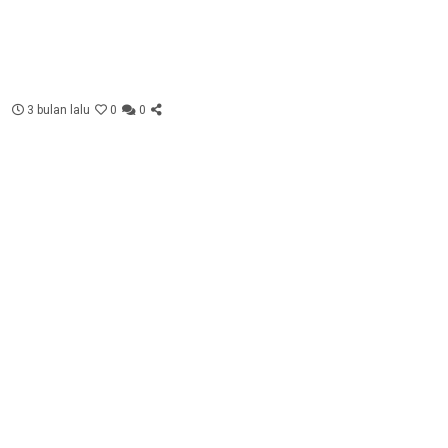
3 bulan lalu
0
0