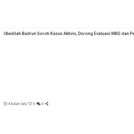
Ubedilah Badrun Soroti Kasus Aktivis, Dorong Evaluasi MBG dan P
4 bulan lalu
0
0