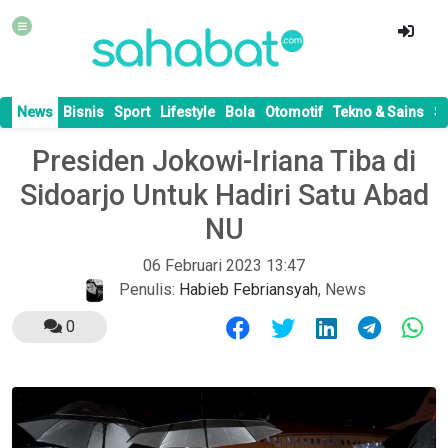
News
Bisnis
Sport
Lifestyle
Bola
Otomotif
Tekno & Sains
S
Presiden Jokowi-Iriana Tiba di
Sidoarjo Untuk Hadiri Satu Abad
NU
06 Februari 2023 13:47
Penulis:
Habieb Febriansyah
,
News
0