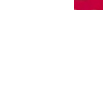
Masyarakat Diminta Waspada Provokasi
Aksi Anarkis Pada Peringatan Hari HAM
Sedunia
8 bulan lalu
1
0