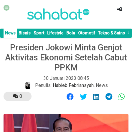
News
Bisnis
Sport
Lifestyle
Bola
Otomotif
Tekno & Sains
S
Presiden Jokowi Minta Genjot
Aktivitas Ekonomi Setelah Cabut
PPKM
30 Januari 2023 08:45
Penulis:
Habieb Febriansyah
,
News
0