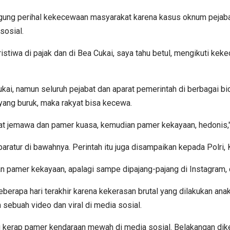
gung perihal kekecewaan masyarakat karena kasus oknum pejabat 
sosial.
istiwa di pajak dan di Bea Cukai, saya tahu betul, mengikuti kek
ai, namun seluruh pejabat dan aparat pemerintah di berbagai bi
yang buruk, maka rakyat bisa kecewa.
rat jemawa dan pamer kuasa, kemudian pamer kekayaan, hedonis," 
atur di bawahnya. Perintah itu juga disampaikan kepada Polri, 
an pamer kekayaan, apalagi sampe dipajang-pajang di Instagram, 
rapa hari terakhir karena kekerasan brutal yang dilakukan anak
sebuah video dan viral di media sosial.
 kerap pamer kendaraan mewah di media sosial. Belakangan dike