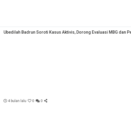
Ubedilah Badrun Soroti Kasus Aktivis, Dorong Evaluasi MBG dan P
4 bulan lalu
0
0