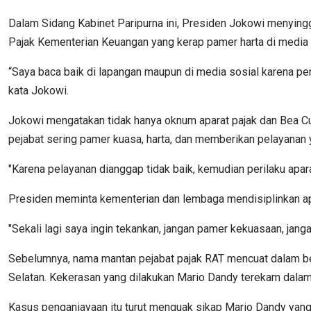
Dalam Sidang Kabinet Paripurna ini, Presiden Jokowi menying
Pajak Kementerian Keuangan yang kerap pamer harta di media 
“Saya baca baik di lapangan maupun di media sosial karena per
kata Jokowi.
Jokowi mengatakan tidak hanya oknum aparat pajak dan Bea Cuk
pejabat sering pamer kuasa, harta, dan memberikan pelayanan 
"Karena pelayanan dianggap tidak baik, kemudian perilaku apa
Presiden meminta kementerian dan lembaga mendisiplinkan apar
"Sekali lagi saya ingin tekankan, jangan pamer kekuasaan, jang
Sebelumnya, nama mantan pejabat pajak RAT mencuat dalam bebe
Selatan. Kekerasan yang dilakukan Mario Dandy terekam dalam 
Kasus penganiayaan itu turut menguak sikap Mario Dandy yang