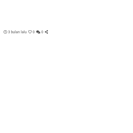
3 bulan lalu
0
0