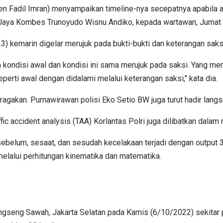
rjen Fadil Imran) menyampaikan timeline-nya secepatnya apabila
o Jaya Kombes Trunoyudo Wisnu Andiko, kepada wartawan, Jumat 
) kemarin digelar merujuk pada bukti-bukti dan keterangan saksi-
kondisi awal dan kondisi ini sama merujuk pada saksi. Yang mem
perti awal dengan didalami melalui keterangan saksi," kata dia.
eragakan. Purnawirawan polisi Eko Setio BW juga turut hadir lang
ic accident analysis (TAA) Korlantas Polri juga dilibatkan dalam r
belum, sesaat, dan sesudah kecelakaan terjadi dengan output 3
elalui perhitungan kinematika dan matematika.
engseng Sawah, Jakarta Selatan pada Kamis (6/10/2022) sekitar