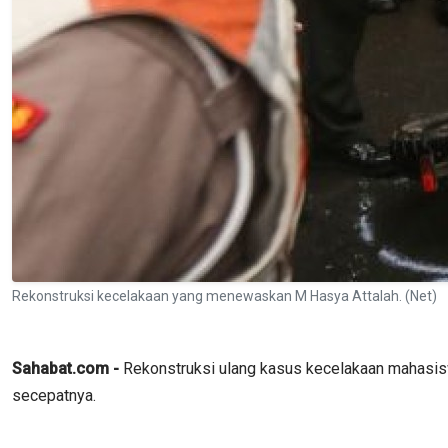
Rekonstruksi kecelakaan yang menewaskan M Hasya Attalah. (Net)
Sahabat.com -
Rekonstruksi ulang kasus kecelakaan mahasisw
secepatnya.