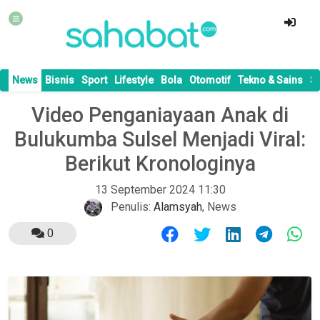
News
Bisnis
Sport
Lifestyle
Bola
Otomotif
Tekno & Sains
S
Video Penganiayaan Anak di
Bulukumba Sulsel Menjadi Viral:
Berikut Kronologinya
13 September 2024 11:30
Penulis:
Alamsyah
,
News
0