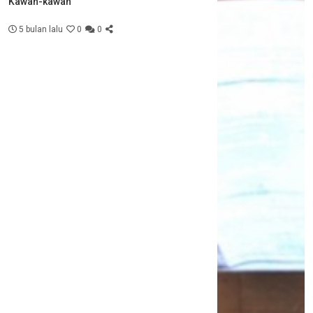
Kawan-kawan
5 bulan lalu
0
0