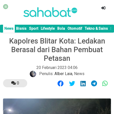
News
Bisnis
Sport
Lifestyle
Bola
Otomotif
Tekno & Sains
S
Kapolres Blitar Kota: Ledakan
Berasal dari Bahan Pembuat
Petasan
20 Februari 2023 04:06
Penulis:
Alber Laia
,
News
0