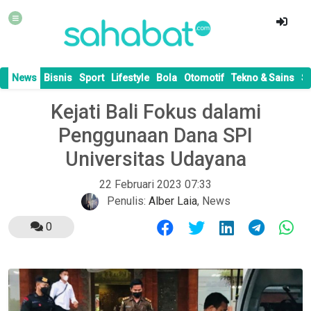
News
Bisnis
Sport
Lifestyle
Bola
Otomotif
Tekno & Sains
S
Kejati Bali Fokus dalami
Penggunaan Dana SPI
Universitas Udayana
22 Februari 2023 07:33
Penulis:
Alber Laia
,
News
0