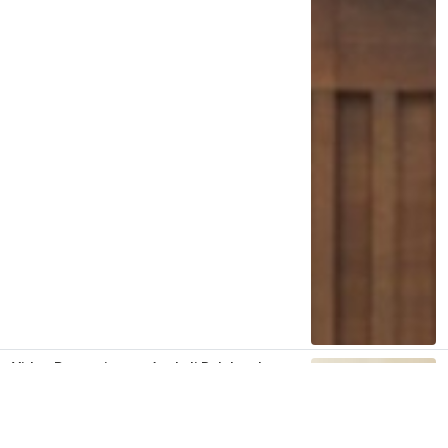
Video Penganiayaan Anak di Bulukumba
Sulsel Menjadi Viral: Berikut
Kronologinya