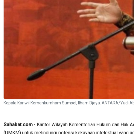
Kepala Kanwil Kemenkumham Sumsel, Ilham Djaya. ANTARA/Yudi Ab
Sahabat.com
- Kantor Wilayah Kementerian Hukum dan Hak As
(UMKM) untuk melindungi potensi kekayaan intelektual yang ada