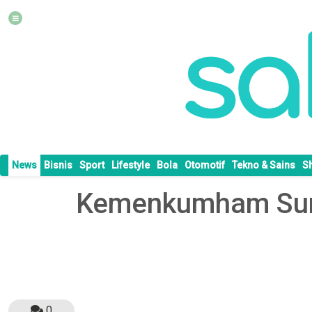
News
Bisnis
Sport
Lifestyle
Bola
Otomotif
Tekno & Sains
S
Kemenkumham Sums
0