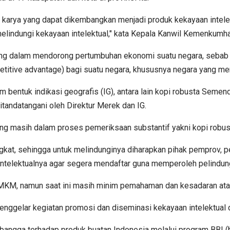
 karya yang dapat dikembangkan menjadi produk kekayaan intel
indungi kekayaan intelektual," kata Kepala Kanwil Kemenkumha
ting dalam mendorong pertumbuhan ekonomi suatu negara, sebab 
titive advantage) bagi suatu negara, khususnya negara yang me
am bentuk indikasi geografis (IG), antara lain kopi robusta Seme
tandatangani oleh Direktur Merek dan IG.
a yang masih dalam proses pemeriksaan substantif yakni kopi robu
ngkat, sehingga untuk melindunginya diharapkan pihak pemprov,
ntelektualnya agar segera mendaftar guna memperoleh pelindun
M, namun saat ini masih minim pemahaman dan kesadaran atas 
ggelar kegiatan promosi dan diseminasi kekayaan intelektual 
 bangga terhadap produk buatan Indonesia melalui program BBI (