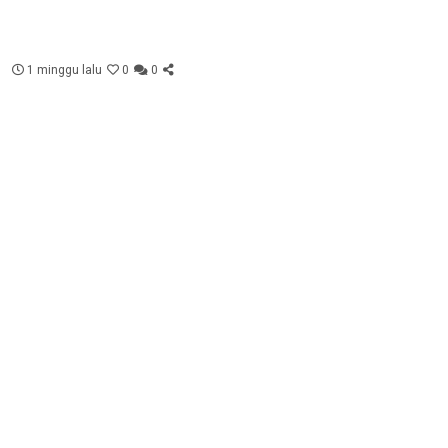
1 minggu lalu
0
0