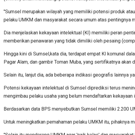
"Sumsel merupakan wilayah yang memiliki potensi produk atau
pelaku UMKM dan masyarakat secara umum atas pentingnya mel
Dia menjelaskan kekayaan intelektual (KI) memiliki peran pen
memberikan penawaran yang tidak dimiliki oleh pesaing (compe
Hingga kini di Sumsel,kata dia, terdapat empat KI komunal dal
Pagar Alam, dan gambir Toman Muba, yang sertifikatnya akan di
Selain itu, lanjut dia, ada beberapa indikasi geografis lainny
Potensi kekayaan intelektual di Sumsel diprediksi terus meni
mengimbau pelaku usaha yang belum mendaftarkan kekayaan i
Berdasarkan data BPS menyebutkan Sumsel memiliki 2.200 UMK
Untuk meningkatkan pemahaman pelaku UMKM itu, pihaknya men
"Selain itu mendorong UMKM agar 'naik kelas' dan masyarakat