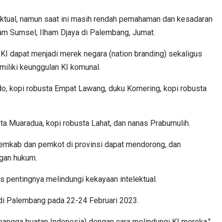
ektual, namun saat ini masih rendah pemahaman dan kesadaran
m Sumsel, Ilham Djaya di Palembang, Jumat.
KI dapat menjadi merek negara (nation branding) sekaligus
miliki keunggulan KI komunal.
ndo, kopi robusta Empat Lawang, duku Komering, kopi robusta
sta Muaradua, kopi robusta Lahat, dan nanas Prabumulih.
 pemkab dan pemkot di provinsi dapat mendorong, dan
gan hukum.
pentingnya melindungi kekayaan intelektual.
di Palembang pada 22-24 Februari 2023.
bangga buatan Indonesia) dengan cara melindungi KI mereka,"