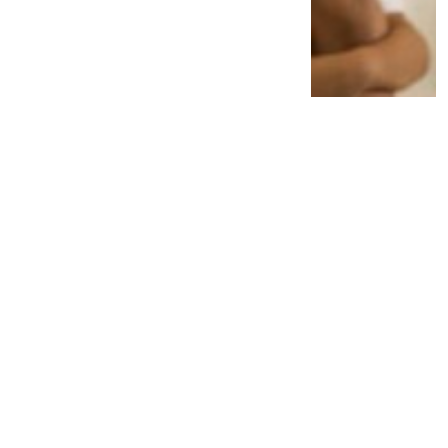
Dituntut 11 Tahun 5 Bulan Penjara, Makelar
Perkara MA Ngamuk-Istri Histeris
2 tahun lalu
0
0