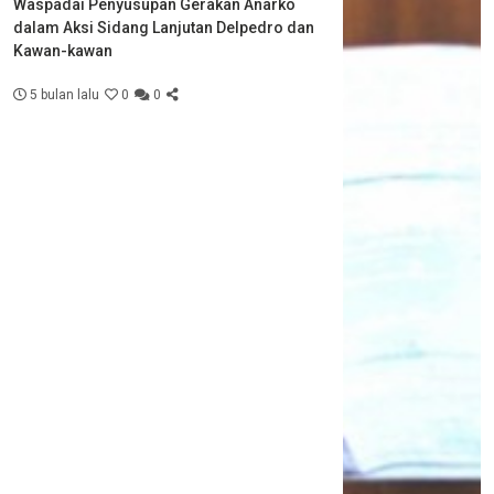
Waspadai Penyusupan Gerakan Anarko
dalam Aksi Sidang Lanjutan Delpedro dan
Kawan-kawan
5 bulan lalu
0
0