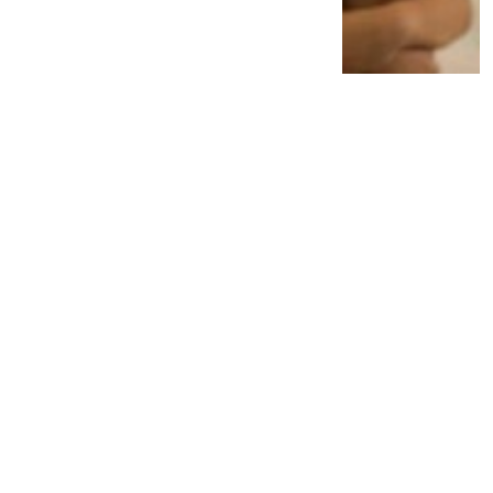
Dituntut 11 Tahun 5 Bulan Penjara, Makelar
Perkara MA Ngamuk-Istri Histeris
2 tahun lalu
0
0