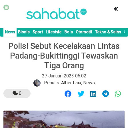
News
Bisnis
Sport
Lifestyle
Bola
Otomotif
Tekno & Sains
S
Polisi Sebut Kecelakaan Lintas
Padang-Bukittinggi Tewaskan
Tiga Orang
27 Januari 2023 06:02
Penulis:
Alber Laia
,
News
0