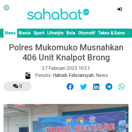
News
Bisnis
Sport
Lifestyle
Bola
Otomotif
Tekno & Sains
S
Polres Mukomuko Musnahkan
406 Unit Knalpot Brong
27 Februari 2023 10:21
Penulis:
Habieb Febriansyah
,
News
0