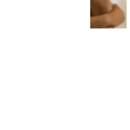
Dituntut 11 Tahun 5 Bulan Penjara, Makelar
Perkara MA Ngamuk-Istri Histeris
2 tahun lalu
0
0