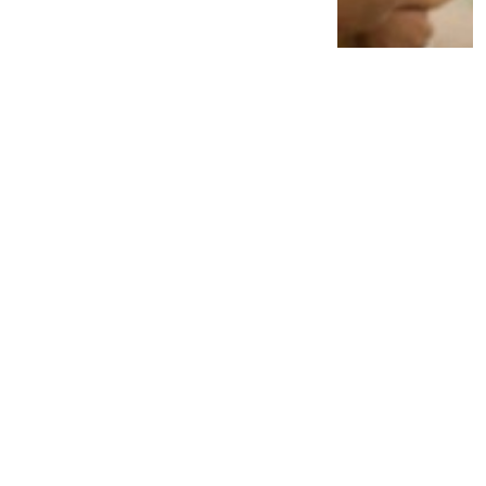
Dituntut 11 Tahun 5 Bulan Penjara, Makelar
Perkara MA Ngamuk-Istri Histeris
2 tahun lalu
0
0