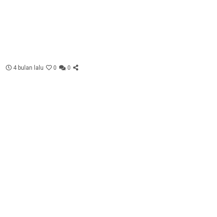
4 bulan lalu
0
0