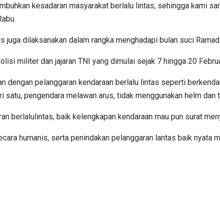
umbuhkan kesadaran masyarakat berlalu lintas, sehingga kami sa
Rabu.
juga dilaksanakan dalam rangka menghadapi bulan suci Ramadan 
isi militer dan jajaran TNI yang dimulai sejak 7 hingga 20 Febru
n dengan pelanggaran kendaraan berlalu lintas seperti berkend
ari satu, pengendara melawan arus, tidak menggunakan helm da
n berlalulintas, baik kelengkapan kendaraan mau pun surat men
ecara humanis, serta penindakan pelanggaran lantas baik nyata