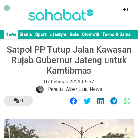
News
Bisnis
Sport
Lifestyle
Bola
Otomotif
Tekno & Sains
S
Satpol PP Tutup Jalan Kawasan
Rujab Gubernur Jateng untuk
Kamtibmas
07 Februari 2023 06:57
Penulis:
Alber Laia
,
News
0