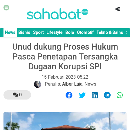
News
Bisnis
Sport
Lifestyle
Bola
Otomotif
Tekno & Sains
S
Unud dukung Proses Hukum
Pasca Penetapan Tersangka
Dugaan Korupsi SPI
15 Februari 2023 05:22
Penulis:
Alber Laia
,
News
0